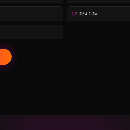
ERP & CRM
→