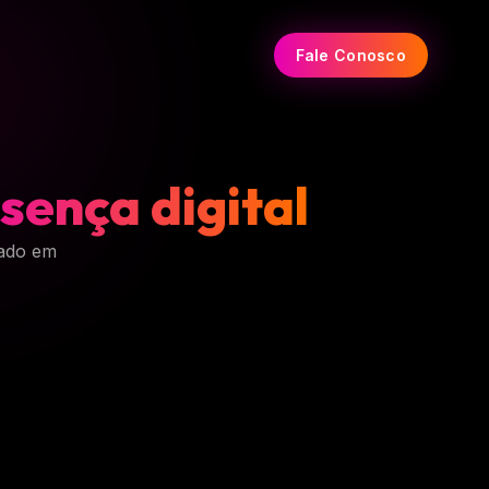
Fale Conosco
sença digital
tado em