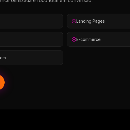
nce otimizada e foco total em conversão.
Landing Pages
E-commerce
gem