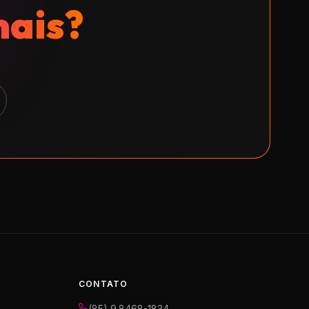
mais?
CONTATO
(85) 9.8468-1834