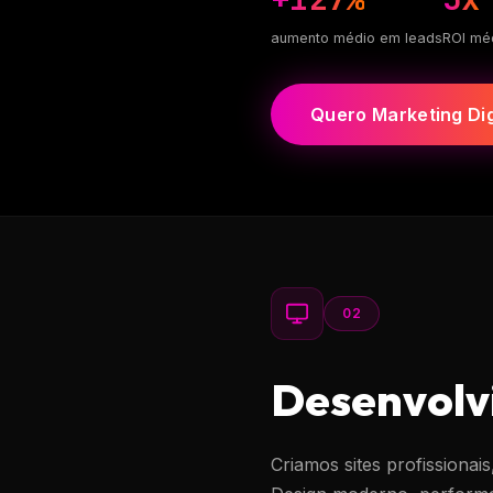
aumento médio em leads
ROI mé
Quero Marketing Dig
02
Desenvolv
Criamos sites profissionai